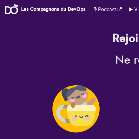
Les Compagnons du DevOps
🎙️ Podcast
▶️ V
Rejo
Ne r