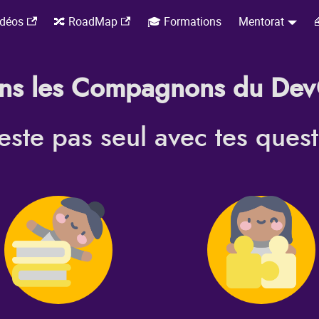
idéos
🔀 RoadMap
🎓 Formations
Mentorat

ins les Compagnons du Dev
este pas seul avec tes quest